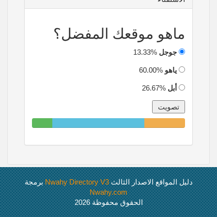
ماهو موقعك المفضل؟
جوجل
13.33%
ياهو
60.00%
أبل
26.67%
13.33%
60.00%
26.67%
Complete
Complete
Complete
دليل المواقع الاصدار الثالث
Nwahy Directory V3
برمجة
Nwahy.com
الحقوق محفوظة 2026